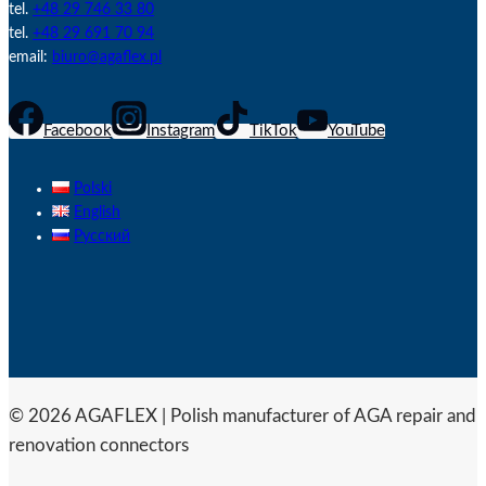
tel.
+48 29 746 33 80
tel.
+48 29 691 70 94
email:
biuro@agaflex.pl
Facebook
Instagram
TikTok
YouTube
Polski
English
Русский
© 2026 AGAFLEX | Polish manufacturer of AGA repair and
renovation connectors