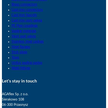
Brass connectors
Cast-iron connectors
Cast-iron faucets
Cast-iron port valves
PE Pipe couplings
Sealing materials
Slant seat valves
Stainless steel casings
Steel flanges
Stub pipes
Tows
Unilux sealing pastes
Weld fittings
Let's stay in touch
AGAflex Sp. z o.o.
Sierakowo 108
06-300 Przasnysz