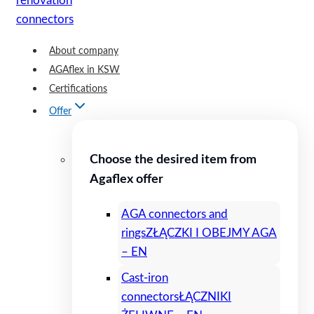
About company
AGAflex in KSW
Certifications
Offer
Choose the desired item from
Agaflex offer
AGA connectors and
rings
ZŁĄCZKI I OBEJMY AGA
– EN
Cast-iron
connectors
ŁĄCZNIKI