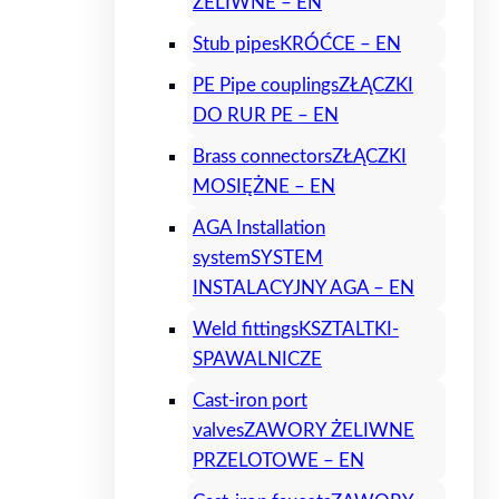
ŻELIWNE – EN
Stub pipes
KRÓĆCE – EN
PE Pipe couplings
ZŁĄCZKI
DO RUR PE – EN
Brass connectors
ZŁĄCZKI
MOSIĘŻNE – EN
AGA Installation
system
SYSTEM
INSTALACYJNY AGA – EN
Weld fittings
KSZTALTKI-
SPAWALNICZE
Cast-iron port
valves
ZAWORY ŻELIWNE
PRZELOTOWE – EN