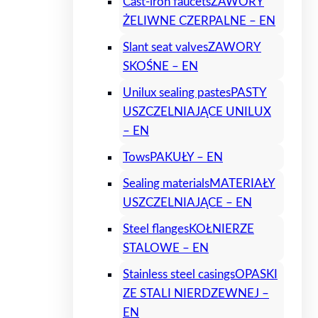
Cast-iron faucets
ZAWORY
ŻELIWNE CZERPALNE – EN
Slant seat valves
ZAWORY
SKOŚNE – EN
Unilux sealing pastes
PASTY
USZCZELNIAJĄCE UNILUX
– EN
Tows
PAKUŁY – EN
Sealing materials
MATERIAŁY
USZCZELNIAJĄCE – EN
Steel flanges
KOŁNIERZE
STALOWE – EN
Stainless steel casings
OPASKI
ZE STALI NIERDZEWNEJ –
EN