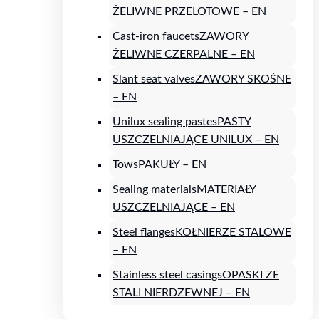
ŻELIWNE PRZELOTOWE – EN
Cast-iron faucets
ZAWORY
ŻELIWNE CZERPALNE – EN
Slant seat valves
ZAWORY SKOŚNE
– EN
Unilux sealing pastes
PASTY
USZCZELNIAJĄCE UNILUX – EN
Tows
PAKUŁY – EN
Sealing materials
MATERIAŁY
USZCZELNIAJĄCE – EN
Steel flanges
KOŁNIERZE STALOWE
– EN
Stainless steel casings
OPASKI ZE
STALI NIERDZEWNEJ – EN