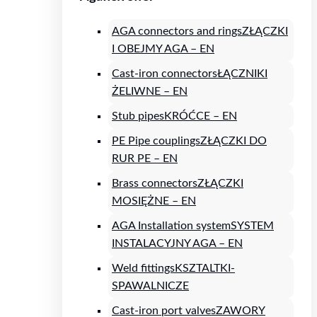
AGA connectors and rings
ZŁĄCZKI
I OBEJMY AGA – EN
Cast-iron connectors
ŁĄCZNIKI
ŻELIWNE – EN
Stub pipes
KRÓĆCE – EN
PE Pipe couplings
ZŁĄCZKI DO
RUR PE – EN
Brass connectors
ZŁĄCZKI
MOSIĘŻNE – EN
AGA Installation system
SYSTEM
INSTALACYJNY AGA – EN
Weld fittings
KSZTALTKI-
SPAWALNICZE
Cast-iron port valves
ZAWORY