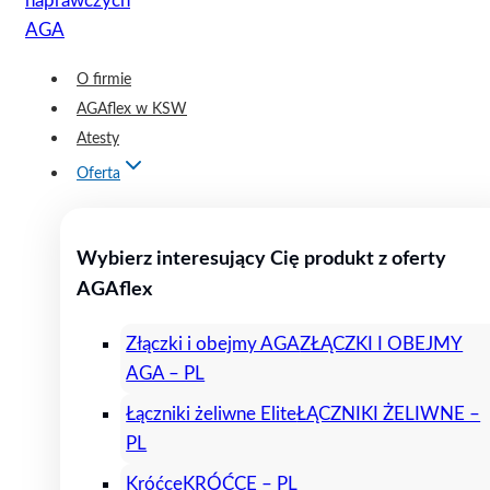
O firmie
AGAflex w KSW
Atesty
Oferta
Wybierz interesujący Cię produkt z oferty
AGAflex
Złączki i obejmy AGA
ZŁĄCZKI I OBEJMY
AGA – PL
Łączniki żeliwne Elite
ŁĄCZNIKI ŻELIWNE –
PL
Króćce
KRÓĆCE – PL