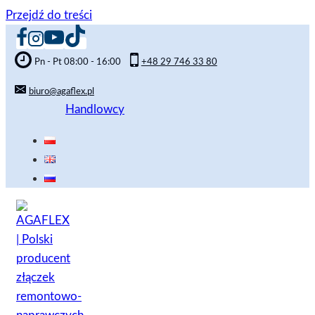
Przejdź do treści
Pn - Pt 08:00 - 16:00
+48 29 746 33 80
biuro@agaflex.pl
Handlowcy