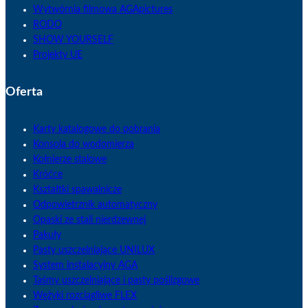
Wytwórnia filmowa AGApictures
RODO
SHOW YOURSELF
Projekty UE
Oferta
Karty katalogowe do pobrania
Konsola do wodomierza
Kołnierze stalowe
Króćce
Kształtki spawalnicze
Odpowietrznik automatyczny
Opaski ze stali nierdzewnej
Pakuły
Pasty uszczelniające UNILUX
System instalacyjny AGA
Taśmy uszczelniające i pasty poślizgowe
Wężyki rozciągliwe FLEX