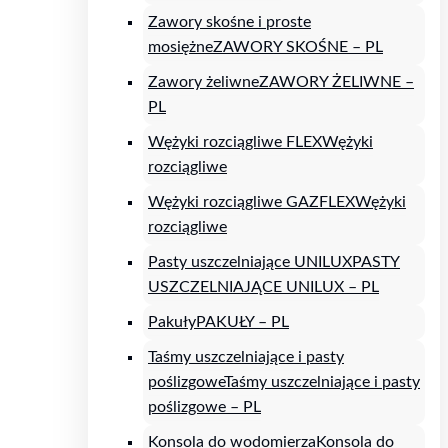
Zawory skośne i proste
mosiężne
ZAWORY SKOŚNE – PL
Zawory żeliwne
ZAWORY ŻELIWNE –
PL
Wężyki rozciągliwe FLEX
Wężyki
rozciągliwe
Wężyki rozciągliwe GAZFLEX
Wężyki
rozciągliwe
Pasty uszczelniające UNILUX
PASTY
USZCZELNIAJĄCE UNILUX – PL
Pakuły
PAKUŁY – PL
Taśmy uszczelniające i pasty
poślizgowe
Taśmy uszczelniające i pasty
poślizgowe – PL
Konsola do wodomierza
Konsola do