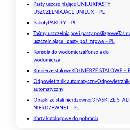
Pasty uszczelniające UNILUX
PASTY
USZCZELNIAJĄCE UNILUX – PL
Pakuły
PAKUŁY – PL
Taśmy uszczelniające i pasty poślizgowe
Taśm
uszczelniające i pasty poślizgowe – PL
Konsola do wodomierza
Konsola do
wodomierza
Kołnierze stalowe
KOŁNIERZE STALOWE – 
Odpowietrznik automatyczny
Odpowietrznik
automatyczny
Opaski ze stali nierdzewnej
OPASKI ZE STALI
NIERDZEWNEJ – PL
Karty katalogowe do pobrania