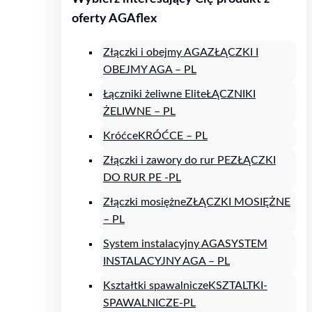
oferty AGAflex
Złączki i obejmy AGA
ZŁĄCZKI I
OBEJMY AGA – PL
Łączniki żeliwne Elite
ŁĄCZNIKI
ŻELIWNE – PL
Króćce
KRÓĆCE – PL
Złączki i zawory do rur PE
ZŁĄCZKI
DO RUR PE -PL
Złączki mosiężne
ZŁĄCZKI MOSIĘŻNE
– PL
System instalacyjny AGA
SYSTEM
INSTALACYJNY AGA – PL
Kształtki spawalnicze
KSZTALTKI-
SPAWALNICZE-PL