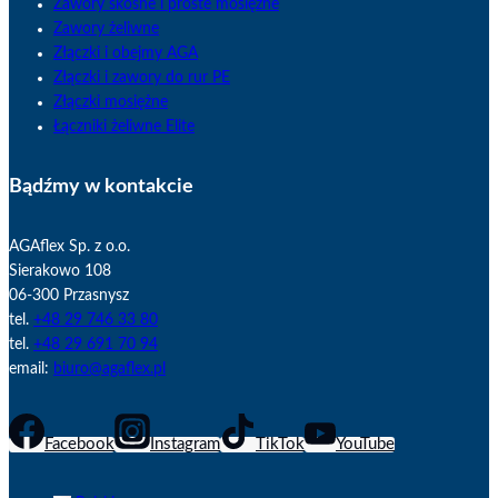
Zawory skośne i proste mosiężne
Zawory żeliwne
Złączki i obejmy AGA
Złączki i zawory do rur PE
Złączki mosiężne
Łączniki żeliwne Elite
Bądźmy w kontakcie
AGAflex Sp. z o.o.
Sierakowo 108
06-300 Przasnysz
tel.
+48 29 746 33 80
tel.
+48 29 691 70 94
email:
biuro@agaflex.pl
Facebook
Instagram
TikTok
YouTube