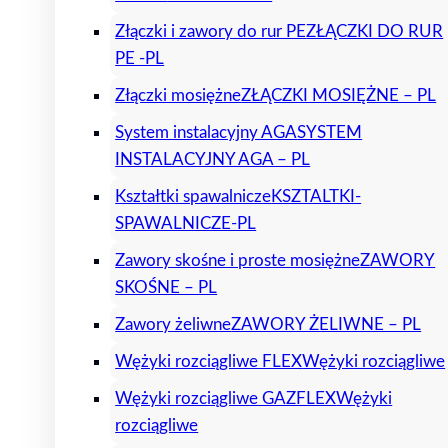
Złączki i zawory do rur PE
ZŁĄCZKI DO RUR
PE -PL
Złączki mosiężne
ZŁĄCZKI MOSIĘŻNE – PL
System instalacyjny AGA
SYSTEM
INSTALACYJNY AGA – PL
Kształtki spawalnicze
KSZTALTKI-
SPAWALNICZE-PL
Zawory skośne i proste mosiężne
ZAWORY
SKOŚNE – PL
Zawory żeliwne
ZAWORY ŻELIWNE – PL
Wężyki rozciągliwe FLEX
Wężyki rozciągliwe
Wężyki rozciągliwe GAZFLEX
Wężyki
rozciągliwe