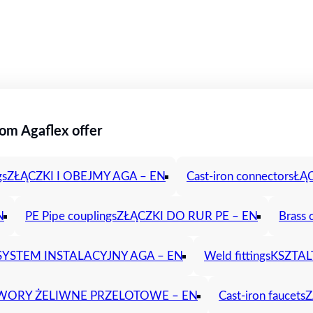
rom Agaflex offer
gs
ZŁĄCZKI I OBEJMY AGA – EN
Cast-iron connectors
ŁĄC
N
PE Pipe couplings
ZŁĄCZKI DO RUR PE – EN
Brass 
SYSTEM INSTALACYJNY AGA – EN
Weld fittings
KSZTAL
WORY ŻELIWNE PRZELOTOWE – EN
Cast-iron faucets
Z