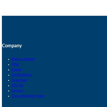
Company
About company
Offer
Events
Certifications
Download
KZO SA
Contact
The underwater world