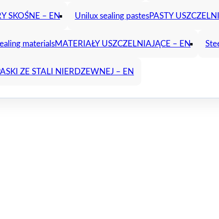
Y SKOŚNE – EN
Unilux sealing pastes
PASTY USZCZELNI
ealing materials
MATERIAŁY USZCZELNIAJĄCE – EN
Ste
ASKI ZE STALI NIERDZEWNEJ – EN