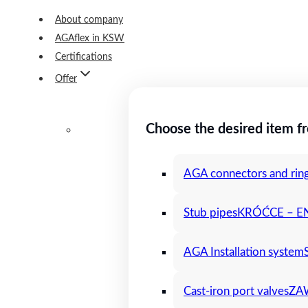
About company
AGAflex in KSW
Certifications
Offer
Choose the desired item f
AGA connectors and rin
Stub pipes
KRÓĆCE – E
AGA Installation system
Cast-iron port valves
ZA