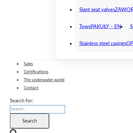
Slant seat valves
ZAWOR
Tows
PAKUŁY – EN
S
Stainless steel casings
OP
Sales
Certifications
The underwater world
Contact
Search for: