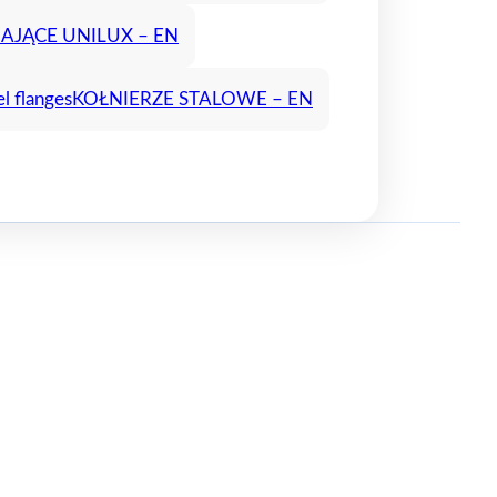
AJĄCE UNILUX – EN
el flanges
KOŁNIERZE STALOWE – EN