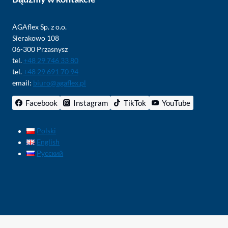
AGAflex Sp. z o.o.
Sierakowo 108
06-300 Przasnysz
tel.
+48 29 746 33 80
tel.
+48 29 691 70 94
email:
biuro@agaflex.pl
Facebook
Instagram
TikTok
YouTube
Polski
English
Русский