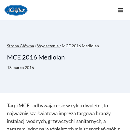
Przejdź
do
treści
Strona Główna
/
Wydarzenia
/
MCE 2016 Mediolan
MCE 2016 Mediolan
18 marca 2016
Targi MCE , odbywające się w cyklu dwuletni, to
najważniejsza światowa impreza targowa branży
instalacji wodnych, grzewczych i sanitarnych, a
zarazem jedno najważniejszych miejsc spotkań osób z