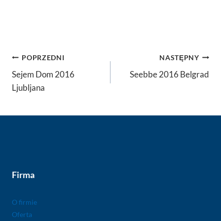
Nawigacja
POPRZEDNI
NASTĘPNY
wpisu
Sejem Dom 2016
Seebbe 2016 Belgrad
Ljubljana
Firma
O firmie
Oferta