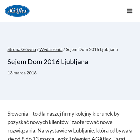
Przejdź
do
treści
Strona Główna
/
Wydarzenia
/
Sejem Dom 2016 Ljubljana
Sejem Dom 2016 Ljubljana
13 marca 2016
Słowenia – to dla naszej firmy kolejny kierunek by
pozyskać nowych klientów i zaoferować nowe
rozwiązania. Na wystawie w Lubljanie, która odbywała
się od 8 do 13 marca , gościł również AGAflex. Targi