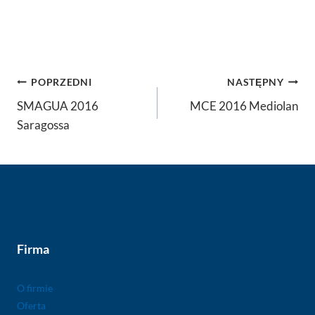
Nawigacja
POPRZEDNI
NASTĘPNY
wpisu
SMAGUA 2016
MCE 2016 Mediolan
Saragossa
Firma
O firmie
Oferta