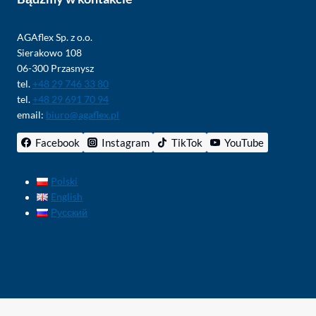
AGAflex Sp. z o.o.
Sierakowo 108
06-300 Przasnysz
tel.
+48 29 746 33 80
tel.
+48 29 691 70 94
email:
biuro@agaflex.pl
Facebook
Instagram
TikTok
YouTube
Polski
English
Русский