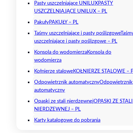
Pasty uszczelniające UNILUX
PASTY
USZCZELNIAJĄCE UNILUX – PL
Pakuły
PAKUŁY – PL
Taśmy uszczelniające i pasty poślizgowe
Taśm
uszczelniające i pasty poślizgowe – PL
Konsola do wodomierza
Konsola do
wodomierza
Kołnierze stalowe
KOŁNIERZE STALOWE – 
Odpowietrznik automatyczny
Odpowietrznik
automatyczny
Opaski ze stali nierdzewnej
OPASKI ZE STALI
NIERDZEWNEJ – PL
Karty katalogowe do pobrania