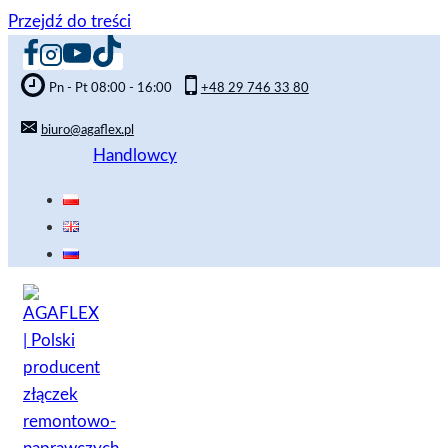
Przejdź do treści
Pn - Pt 08:00 - 16:00
+48 29 746 33 80
biuro@agaflex.pl
Handlowcy