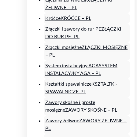
ŻELIWNE – PL
Króćce
KRÓĆCE – PL
Złączki i zawory do rur PE
ZŁĄCZKI
DO RUR PE -PL
Złączki mosiężne
ZŁĄCZKI MOSIĘŻNE
– PL
System instalacyjny AGA
SYSTEM
INSTALACYJNY AGA – PL
Kształtki spawalnicze
KSZTALTKI-
SPAWALNICZE-PL
Zawory skośne i proste
mosiężne
ZAWORY SKOŚNE – PL
Zawory żeliwne
ZAWORY ŻELIWNE –
PL