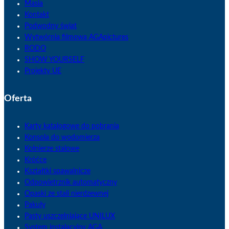
Masia
Kontakt
Podwodny świat
Wytwórnia filmowa AGApictures
RODO
SHOW YOURSELF
Projekty UE
Oferta
Karty katalogowe do pobrania
Konsola do wodomierza
Kołnierze stalowe
Króćce
Kształtki spawalnicze
Odpowietrznik automatyczny
Opaski ze stali nierdzewnej
Pakuły
Pasty uszczelniające UNILUX
System instalacyjny AGA