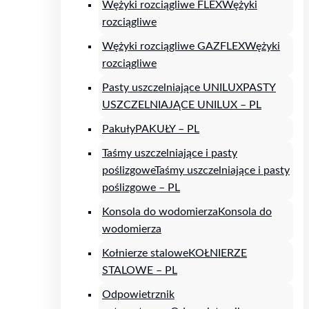
Wężyki rozciągliwe FLEX
Wężyki
rozciągliwe
Wężyki rozciągliwe GAZFLEX
Wężyki
rozciągliwe
Pasty uszczelniające UNILUX
PASTY
USZCZELNIAJĄCE UNILUX – PL
Pakuły
PAKUŁY – PL
Taśmy uszczelniające i pasty
poślizgowe
Taśmy uszczelniające i pasty
poślizgowe – PL
Konsola do wodomierza
Konsola do
wodomierza
Kołnierze stalowe
KOŁNIERZE
STALOWE – PL
Odpowietrznik