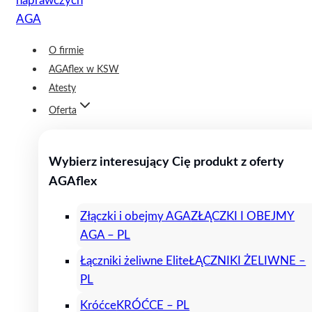
O firmie
AGAflex w KSW
Atesty
Oferta
Wybierz interesujący Cię produkt z oferty
AGAflex
Złączki i obejmy AGA
ZŁĄCZKI I OBEJMY
AGA – PL
Łączniki żeliwne Elite
ŁĄCZNIKI ŻELIWNE –
PL
Króćce
KRÓĆCE – PL