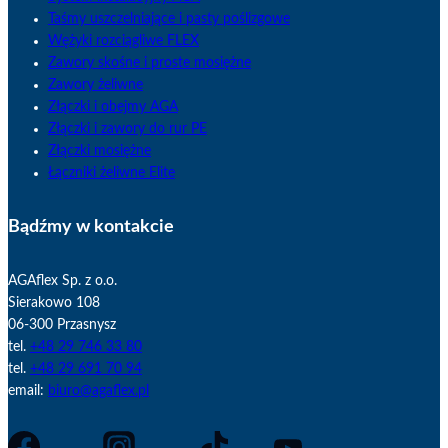
Taśmy uszczelniające i pasty poślizgowe
Wężyki rozciągliwe FLEX
Zawory skośne i proste mosiężne
Zawory żeliwne
Złączki i obejmy AGA
Złączki i zawory do rur PE
Złączki mosiężne
Łączniki żeliwne Elite
Bądźmy w kontakcie
AGAflex Sp. z o.o.
Sierakowo 108
06-300 Przasnysz
tel.
+48 29 746 33 80
tel.
+48 29 691 70 94
email:
biuro@agaflex.pl