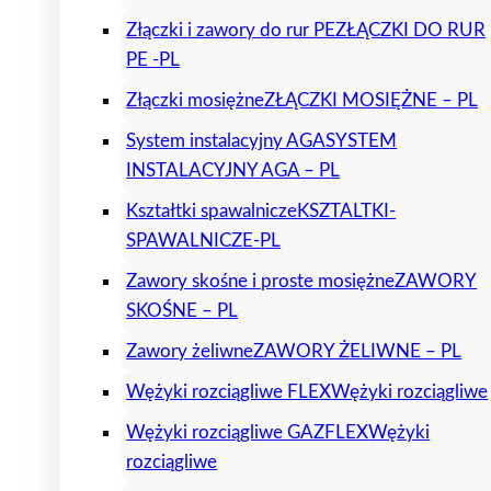
Złączki i zawory do rur PE
ZŁĄCZKI DO RUR
PE -PL
Złączki mosiężne
ZŁĄCZKI MOSIĘŻNE – PL
System instalacyjny AGA
SYSTEM
INSTALACYJNY AGA – PL
Kształtki spawalnicze
KSZTALTKI-
SPAWALNICZE-PL
Zawory skośne i proste mosiężne
ZAWORY
SKOŚNE – PL
Zawory żeliwne
ZAWORY ŻELIWNE – PL
Wężyki rozciągliwe FLEX
Wężyki rozciągliwe
Wężyki rozciągliwe GAZFLEX
Wężyki
rozciągliwe