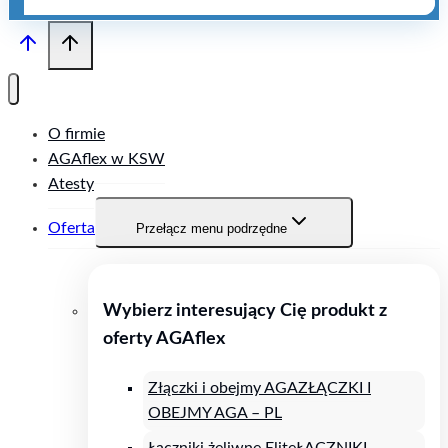
O firmie
AGAflex w KSW
Atesty
Oferta
Przełącz menu podrzędne
Wybierz interesujący Cię produkt z
oferty AGAflex
Złączki i obejmy AGA
ZŁĄCZKI I
OBEJMY AGA – PL
Łączniki żeliwne Elite
ŁĄCZNIKI