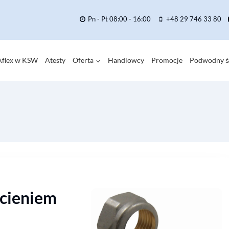
Pn - Pt 08:00 - 16:00
+48 29 746 33 80
flex w KSW
Atesty
Oferta
Handlowcy
Promocje
Podwodny ś
ścieniem