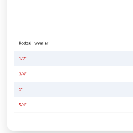
Rodzaj i wymiar
1/2″
3/4″
1″
5/4″