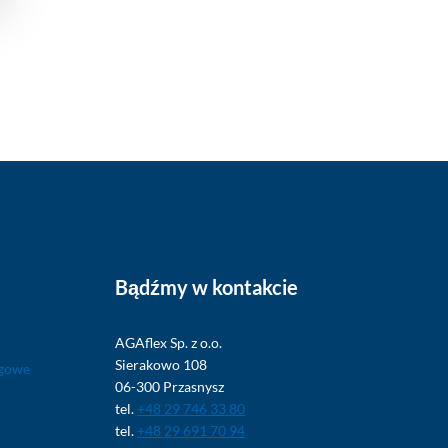
Bądźmy w kontakcie
AGAflex Sp. z o.o.
Sierakowo 108
zgowe
06-300 Przasnysz
tel.
+48 29 746 33 80
tel.
+48 29 691 70 94