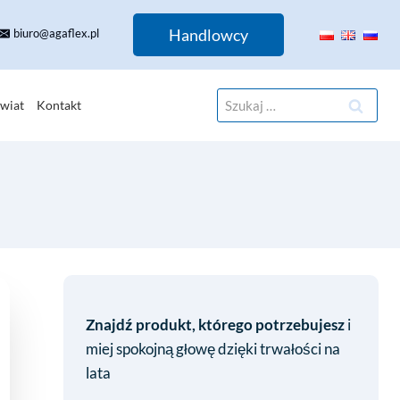
Handlowcy
biuro@agaflex.pl
Szukaj:
wiat
Kontakt
Znajdź produkt, którego potrzebujesz
i
miej spokojną głowę dzięki trwałości na
lata