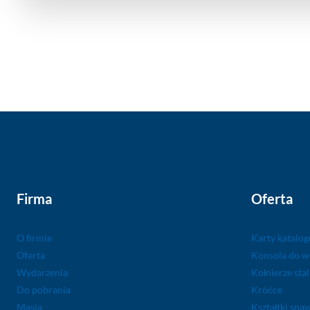
Firma
Oferta
O firmie
Karty katalo
Oferta
Konsola do 
Wydarzenia
Kołnierze sta
Do pobrania
Króćce
Masia
Kształtki spa