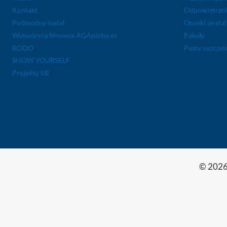
Kontakt
Odpowietrzni
Podwodny świat
Opaski ze sta
Wytwórnia filmowa AGApictures
Pakuły
RODO
Pasty uszcze
SHOW YOURSELF
Projekty UE
© 2026