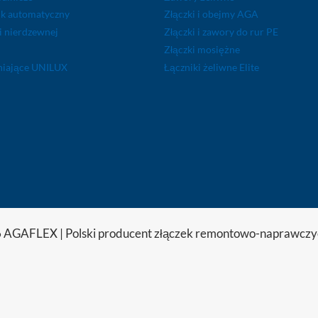
k automatyczny
Złączki i obejmy AGA
li nierdzewnej
Złączki i zawory do rur PE
Złączki mosiężne
lniające UNILUX
Łączniki żeliwne Elite
 AGAFLEX | Polski producent złączek remontowo-naprawcz