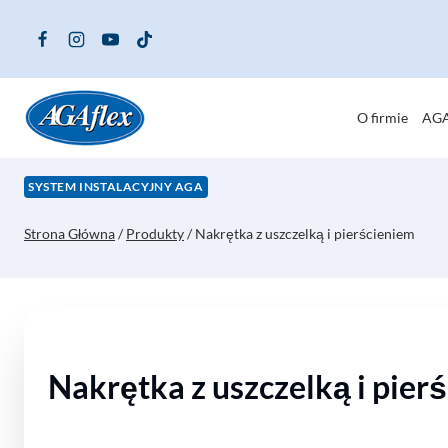
Przejdź
do
treści
O firmie
AGA
SYSTEM INSTALACYJNY AGA
Strona Główna
/
Produkty
/
Nakrętka z uszczelką i pierścieniem
Nakrętka z uszczelką i pier