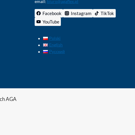
email:
biuro@agaflex.pl
Facebook
Instagram
TikTok
YouTube
Polski
English
Русский
ych AGA