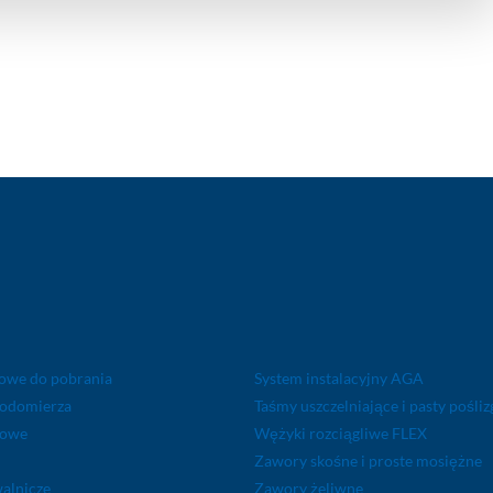
gowe do pobrania
System instalacyjny AGA
wodomierza
Taśmy uszczelniające i pasty pośli
lowe
Wężyki rozciągliwe FLEX
Zawory skośne i proste mosiężne
walnicze
Zawory żeliwne