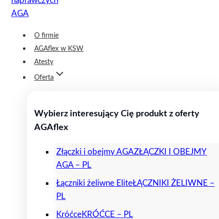
O firmie
AGAflex w KSW
Atesty
Oferta
Wybierz interesujący Cię produkt z oferty
AGAflex
Złączki i obejmy AGA
ZŁĄCZKI I OBEJMY
AGA – PL
Łączniki żeliwne Elite
ŁĄCZNIKI ŻELIWNE –
PL
Króćce
KRÓĆCE – PL