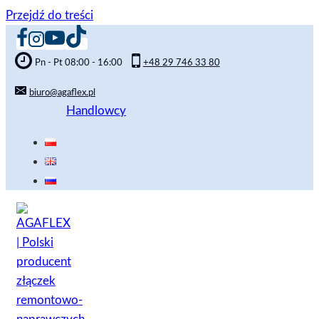
Przejdź do treści
Pn - Pt 08:00 - 16:00
+48 29 746 33 80
biuro@agaflex.pl
Handlowcy