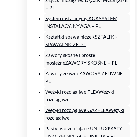
Złączki mosiężne
ZŁĄCZKI MOSIĘŻNE
– PL
System instalacyjny AGA
SYSTEM
INSTALACYJNY AGA – PL
Kształtki spawalnicze
KSZTALTKI-
SPAWALNICZE-PL
Zawory skośne i proste
mosiężne
ZAWORY SKOŚNE – PL
Zawory żeliwne
ZAWORY ŻELIWNE –
PL
Wężyki rozciągliwe FLEX
Wężyki
rozciągliwe
Wężyki rozciągliwe GAZFLEX
Wężyki
rozciągliwe
Pasty uszczelniające UNILUX
PASTY
USZCZELNIAJĄCE UNILUX – PL