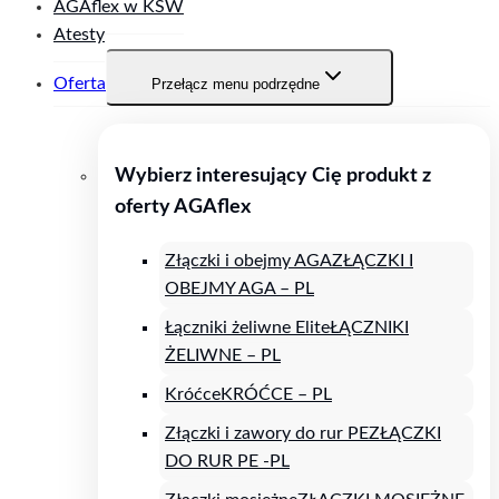
AGAflex w KSW
Atesty
Oferta
Przełącz menu podrzędne
Wybierz interesujący Cię produkt z
oferty AGAflex
Złączki i obejmy AGA
ZŁĄCZKI I
OBEJMY AGA – PL
Łączniki żeliwne Elite
ŁĄCZNIKI
ŻELIWNE – PL
Króćce
KRÓĆCE – PL
Złączki i zawory do rur PE
ZŁĄCZKI
DO RUR PE -PL