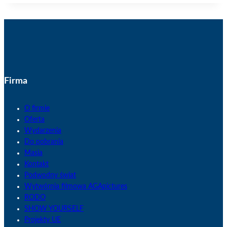
Firma
O firmie
Oferta
Wydarzenia
Do pobrania
Masia
Kontakt
Podwodny świat
Wytwórnia filmowa AGApictures
RODO
SHOW YOURSELF
Projekty UE