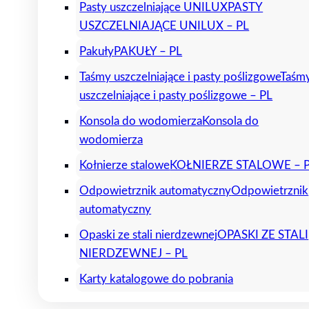
Pasty uszczelniające UNILUX
PASTY
USZCZELNIAJĄCE UNILUX – PL
Pakuły
PAKUŁY – PL
Taśmy uszczelniające i pasty poślizgowe
Taśm
uszczelniające i pasty poślizgowe – PL
Konsola do wodomierza
Konsola do
wodomierza
Kołnierze stalowe
KOŁNIERZE STALOWE – 
Odpowietrznik automatyczny
Odpowietrznik
automatyczny
Opaski ze stali nierdzewnej
OPASKI ZE STALI
NIERDZEWNEJ – PL
Karty katalogowe do pobrania