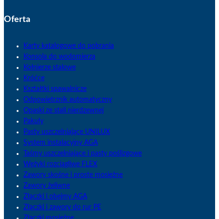
Oferta
Karty katalogowe do pobrania
Konsola do wodomierza
Kołnierze stalowe
Króćce
Kształtki spawalnicze
Odpowietrznik automatyczny
Opaski ze stali nierdzewnej
Pakuły
Pasty uszczelniające UNILUX
System instalacyjny AGA
Taśmy uszczelniające i pasty poślizgowe
Wężyki rozciągliwe FLEX
Zawory skośne i proste mosiężne
Zawory żeliwne
Złączki i obejmy AGA
Złączki i zawory do rur PE
Złączki mosiężne