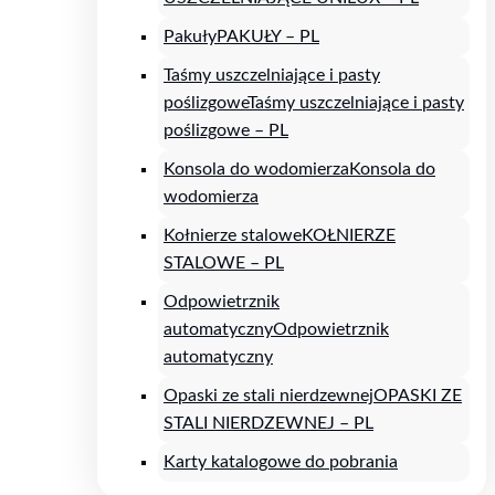
Pakuły
PAKUŁY – PL
Taśmy uszczelniające i pasty
poślizgowe
Taśmy uszczelniające i pasty
poślizgowe – PL
Konsola do wodomierza
Konsola do
wodomierza
Kołnierze stalowe
KOŁNIERZE
STALOWE – PL
Odpowietrznik
automatyczny
Odpowietrznik
automatyczny
Opaski ze stali nierdzewnej
OPASKI ZE
STALI NIERDZEWNEJ – PL
Karty katalogowe do pobrania