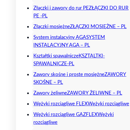
Złączki i zawory do rur PE
ZŁĄCZKI DO RUR
PE -PL
Złączki mosiężne
ZŁĄCZKI MOSIĘŻNE – PL
System instalacyjny AGA
SYSTEM
INSTALACYJNY AGA – PL
Kształtki spawalnicze
KSZTALTKI-
SPAWALNICZE-PL
Zawory skośne i proste mosiężne
ZAWORY
SKOŚNE – PL
Zawory żeliwne
ZAWORY ŻELIWNE – PL
Wężyki rozciągliwe FLEX
Wężyki rozciągliwe
Wężyki rozciągliwe GAZFLEX
Wężyki
rozciągliwe