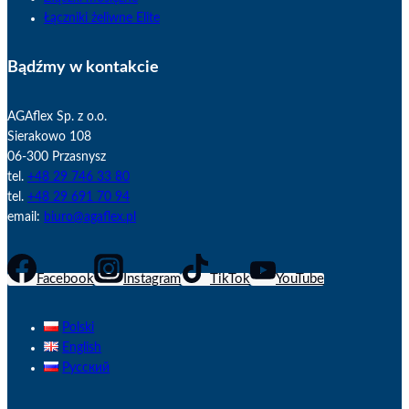
Łączniki żeliwne Elite
Bądźmy w kontakcie
AGAflex Sp. z o.o.
Sierakowo 108
06-300 Przasnysz
tel.
+48 29 746 33 80
tel.
+48 29 691 70 94
email:
biuro@agaflex.pl
Facebook
Instagram
TikTok
YouTube
Polski
English
Русский