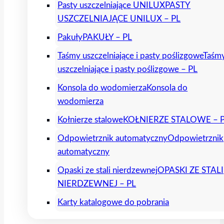
Pasty uszczelniające UNILUX
PASTY
USZCZELNIAJĄCE UNILUX – PL
Pakuły
PAKUŁY – PL
Taśmy uszczelniające i pasty poślizgowe
Taśm
uszczelniające i pasty poślizgowe – PL
Konsola do wodomierza
Konsola do
wodomierza
Kołnierze stalowe
KOŁNIERZE STALOWE – 
Odpowietrznik automatyczny
Odpowietrznik
automatyczny
Opaski ze stali nierdzewnej
OPASKI ZE STALI
NIERDZEWNEJ – PL
Karty katalogowe do pobrania