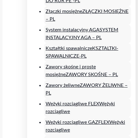
DO RUR PE -PL
Złączki mosiężne
ZŁĄCZKI MOSIĘŻNE
– PL
System instalacyjny AGA
SYSTEM
INSTALACYJNY AGA – PL
Kształtki spawalnicze
KSZTALTKI-
SPAWALNICZE-PL
Zawory skośne i proste
mosiężne
ZAWORY SKOŚNE – PL
Zawory żeliwne
ZAWORY ŻELIWNE –
PL
Wężyki rozciągliwe FLEX
Wężyki
rozciągliwe
Wężyki rozciągliwe GAZFLEX
Wężyki
rozciągliwe