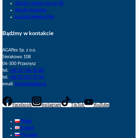
Złączki i zawory do rur PE
Złączki mosiężne
Łączniki żeliwne Elite
Bądźmy w kontakcie
AGAflex Sp. z o.o.
Sierakowo 108
06-300 Przasnysz
tel.
+48 29 746 33 80
tel.
+48 29 691 70 94
email:
biuro@agaflex.pl
Facebook
Instagram
TikTok
YouTube
Polski
English
Русский