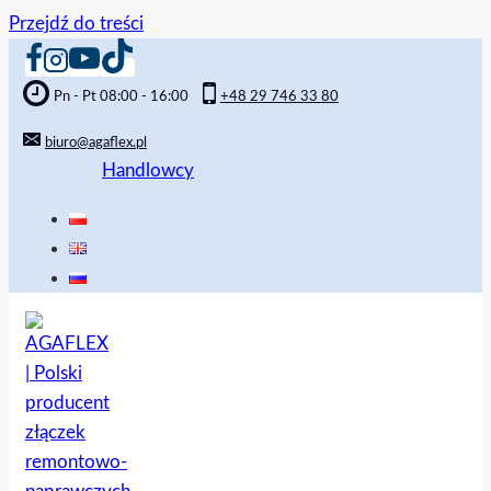
Przejdź do treści
Pn - Pt 08:00 - 16:00
+48 29 746 33 80
biuro@agaflex.pl
Handlowcy