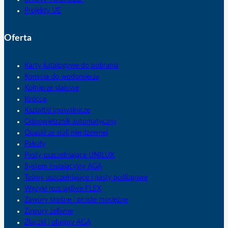
Projekty UE
Oferta
Karty katalogowe do pobrania
Konsola do wodomierza
Kołnierze stalowe
Króćce
Kształtki spawalnicze
Odpowietrznik automatyczny
Opaski ze stali nierdzewnej
Pakuły
Pasty uszczelniające UNILUX
System instalacyjny AGA
Taśmy uszczelniające i pasty poślizgowe
Wężyki rozciągliwe FLEX
Zawory skośne i proste mosiężne
Zawory żeliwne
Złączki i obejmy AGA