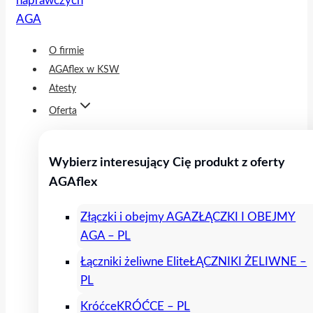
O firmie
AGAflex w KSW
Atesty
Oferta
Wybierz interesujący Cię produkt z oferty
AGAflex
Złączki i obejmy AGA
ZŁĄCZKI I OBEJMY
AGA – PL
Łączniki żeliwne Elite
ŁĄCZNIKI ŻELIWNE –
PL
Króćce
KRÓĆCE – PL