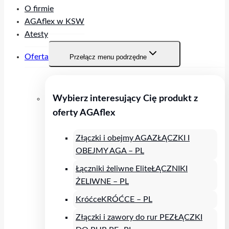
O firmie
AGAflex w KSW
Atesty
Oferta
Przełącz menu podrzędne
Wybierz interesujący Cię produkt z
oferty AGAflex
Złączki i obejmy AGA
ZŁĄCZKI I
OBEJMY AGA – PL
Łączniki żeliwne Elite
ŁĄCZNIKI
ŻELIWNE – PL
Króćce
KRÓĆCE – PL
Złączki i zawory do rur PE
ZŁĄCZKI