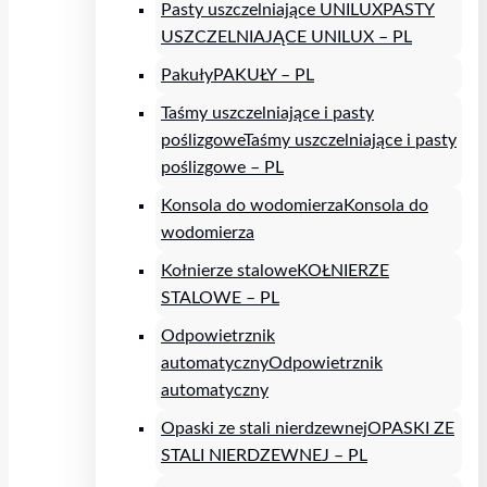
Pasty uszczelniające UNILUX
PASTY
USZCZELNIAJĄCE UNILUX – PL
Pakuły
PAKUŁY – PL
Taśmy uszczelniające i pasty
poślizgowe
Taśmy uszczelniające i pasty
poślizgowe – PL
Konsola do wodomierza
Konsola do
wodomierza
Kołnierze stalowe
KOŁNIERZE
STALOWE – PL
Odpowietrznik
automatyczny
Odpowietrznik
automatyczny
Opaski ze stali nierdzewnej
OPASKI ZE
STALI NIERDZEWNEJ – PL