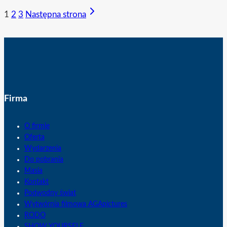
1
2
3
Następna strona
Firma
O firmie
Oferta
Wydarzenia
Do pobrania
Masia
Kontakt
Podwodny świat
Wytwórnia filmowa AGApictures
RODO
SHOW YOURSELF