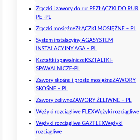
Złączki i zawory do rur PE
ZŁĄCZKI DO RUR
PE -PL
Złączki mosiężne
ZŁĄCZKI MOSIĘŻNE – PL
System instalacyjny AGA
SYSTEM
INSTALACYJNY AGA – PL
Kształtki spawalnicze
KSZTALTKI-
SPAWALNICZE-PL
Zawory skośne i proste mosiężne
ZAWORY
SKOŚNE – PL
Zawory żeliwne
ZAWORY ŻELIWNE – PL
Wężyki rozciągliwe FLEX
Wężyki rozciągliwe
Wężyki rozciągliwe GAZFLEX
Wężyki
rozciągliwe