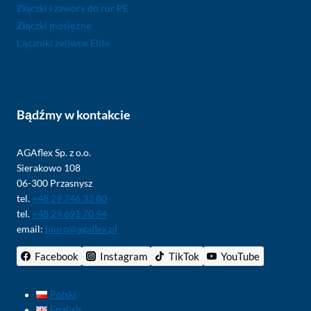
Złączki i zawory do rur PE
Złączki mosiężne
Łączniki żeliwne Elite
Bądźmy w kontakcie
AGAflex Sp. z o.o.
Sierakowo 108
06-300 Przasnysz
tel.
+48 29 746 33 80
tel.
+48 29 691 70 94
email:
biuro@agaflex.pl
Facebook
Instagram
TikTok
YouTube
Polski
English