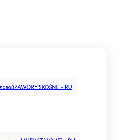
гловой
ZAWORY SKOŚNE – RU