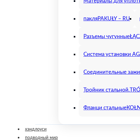
Материалы для уплот
пакля
PAKUŁY – RU
Разъемы чугунные
ŁĄC
Система установки A
Соединительные заж
Тройник стальной.
TRÓ
Фланци стальные
KOŁN
хэндлоуси
подводный мир