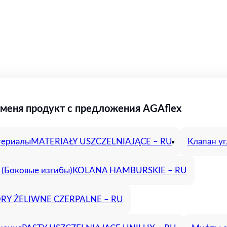
меня продукт с предложения AGAflex
териалы
MATERIAŁY USZCZELNIAJĄCE – RU
Клапан у
(Боковые изгибы)
KOLANA HAMBURSKIE – RU
Y ŻELIWNE CZERPALNE – RU