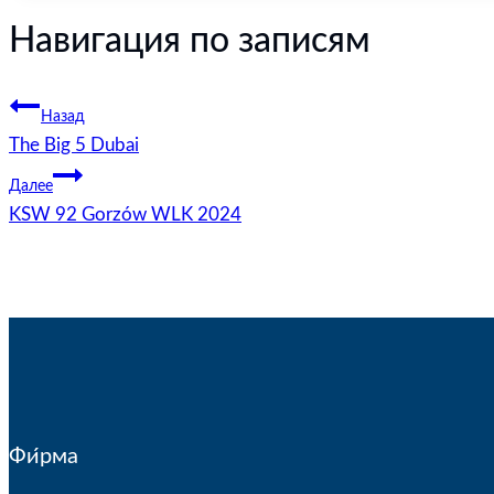
Навигация по записям
Назад
The Big 5 Dubai
Далее
KSW 92 Gorzów WLK 2024
Фи́рма