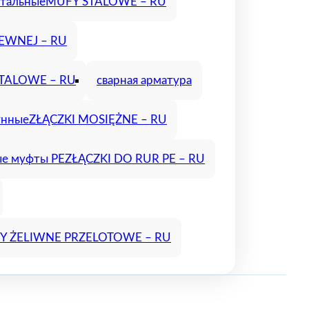
тальные
MUFY STALOWE – RU
ZEWNEJ – RU
TALOWE – RU
сварная арматура
унные
ZŁĄCZKI MOSIĘŻNE – RU
е муфты PE
ZŁĄCZKI DO RUR PE – RU
 ŻELIWNE PRZELOTOWE – RU