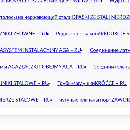
нения
PASTY USZCZELNIAJĄCE UNILUX – RU
Муфты с
полосы из нержавеющей стали
OPASKI ZE STALI NIERD
ZNIKI ŻELIWNE – RU
Редуктор стальной
REDUKCJE S
GA
SYSTEM INSTALACYJNY AGA – RU
Соединение лат
имы AGA
ZŁĄCZKI I OBEJMY AGA – RU
Соединительны
JNIKI STALOWE – RU
Трубы-заглушки
KRÓĆCE – RU
IERZE STALOWE – RU
чугуные клапаны порт
ZAWORY