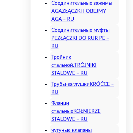
Соединительные зажимы
AGA
ZŁĄCZKI I OBEJMY
AGA – RU
Соединительные муфты
PE
ZŁĄCZKI DO RUR PE –
RU
Тройник
стальной.
TRÓJNIKI
STALOWE – RU
Трубы-заглушки
KRÓĆCE –
RU
Фланци
стальные
KOŁNIERZE
STALOWE – RU
чугуные клапаны