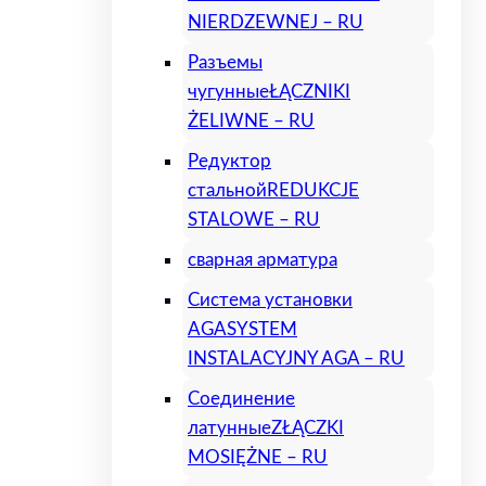
NIERDZEWNEJ – RU
Разъемы
чугунные
ŁĄCZNIKI
ŻELIWNE – RU
Редуктор
стальной
REDUKCJE
STALOWE – RU
сварная арматура
Система установки
AGA
SYSTEM
INSTALACYJNY AGA – RU
Соединение
латунные
ZŁĄCZKI
MOSIĘŻNE – RU