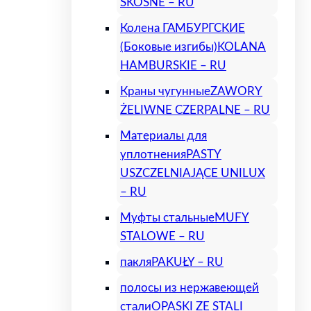
SKOŚNE – RU
Колена ГАМБУРГСКИЕ
(Боковые изгибы)
KOLANA
HAMBURSKIE – RU
Краны чугунные
ZAWORY
ŻELIWNE CZERPALNE – RU
Материалы для
уплотнения
PASTY
USZCZELNIAJĄCE UNILUX
– RU
Муфты стальные
MUFY
STALOWE – RU
пакля
PAKUŁY – RU
полосы из нержавеющей
стали
OPASKI ZE STALI