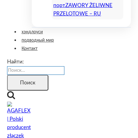
порт
ZAWORY ŻELIWNE
PRZELOTOWE – RU
хэндлоуси
подводный мир
Контакт
Найти: