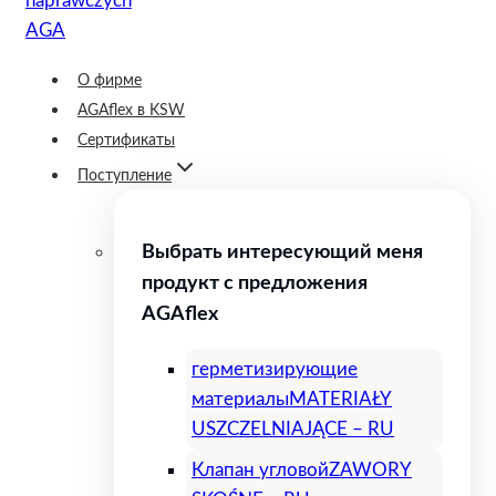
О фирме
AGAflex в KSW
Сертификаты
Поступление
Выбрать интересующий меня
продукт с предложения
AGAflex
герметизирующие
материалы
MATERIAŁY
USZCZELNIAJĄCE – RU
Клапан угловой
ZAWORY