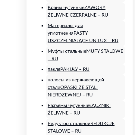
Краны чугунные
ZAWORY
ŻELIWNE CZERPALNE – RU
Материалы для
уплотнения
PASTY
USZCZELNIAJĄCE UNILUX – RU
Муфты стальные
MUFY STALOWE
– RU
пакля
PAKUŁY – RU
полосы из нержавеющей
стали
OPASKI ZE STALI
NIERDZEWNEJ – RU
Разъемы чугунные
ŁĄCZNIKI
ŻELIWNE – RU
Редуктор стальной
REDUKCJE
STALOWE – RU