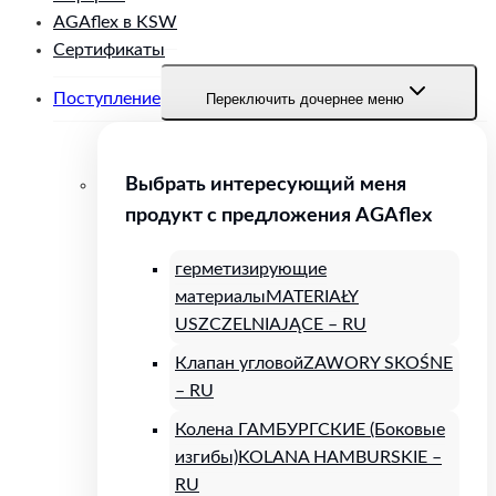
AGAflex в KSW
Сертификаты
Поступление
Переключить дочернее меню
Выбрать интересующий меня
продукт с предложения AGAflex
герметизирующие
материалы
MATERIAŁY
USZCZELNIAJĄCE – RU
Клапан угловой
ZAWORY SKOŚNE
– RU
Колена ГАМБУРГСКИЕ (Боковые
изгибы)
KOLANA HAMBURSKIE –
RU