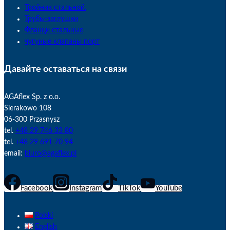
Тройник стальной.
Трубы-заглушки
Фланци стальные
чугуные клапаны порт
Давайте оставаться на связи
AGAflex Sp. z o.o.
Sierakowo 108
06-300 Przasnysz
tel.
+48 29 746 33 80
tel.
+48 29 691 70 94
email:
biuro@agaflex.pl
Facebook
Instagram
TikTok
YouTube
Polski
English