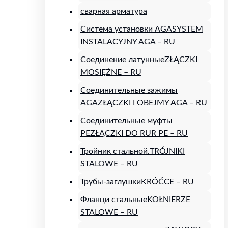
сварная арматура
Система установки AGA
SYSTEM
INSTALACYJNY AGA – RU
Соединение латунные
ZŁĄCZKI
MOSIĘŻNE – RU
Соединительные зажимы
AGA
ZŁĄCZKI I OBEJMY AGA – RU
Соединительные муфты
PE
ZŁĄCZKI DO RUR PE – RU
Тройник стальной.
TRÓJNIKI
STALOWE – RU
Трубы-заглушки
KRÓĆCE – RU
Фланци стальные
KOŁNIERZE
STALOWE – RU