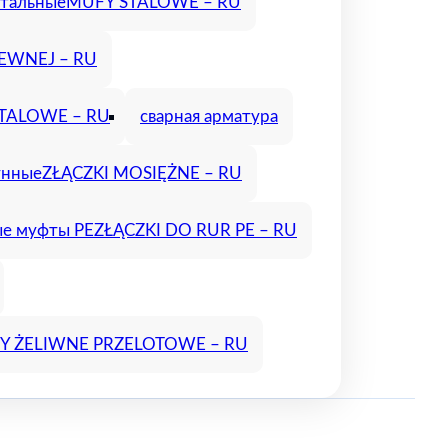
тальные
MUFY STALOWE – RU
ZEWNEJ – RU
TALOWE – RU
сварная арматура
унные
ZŁĄCZKI MOSIĘŻNE – RU
е муфты PE
ZŁĄCZKI DO RUR PE – RU
 ŻELIWNE PRZELOTOWE – RU