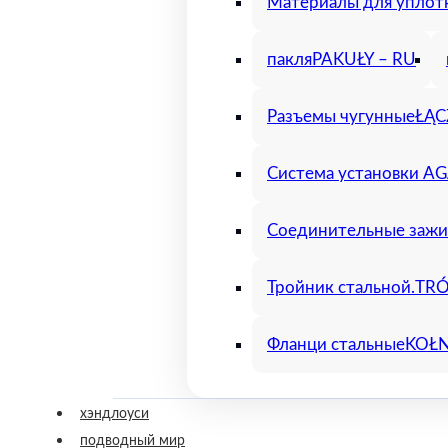
Материалы для уплот
пакля
PAKUŁY – RU
Разъемы чугунные
ŁĄC
Система установки A
Соединительные заж
Тройник стальной.
TRÓ
Фланци стальные
KOŁN
хэндлоуси
подводный мир