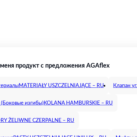
меня продукт с предложения AGAflex
териалы
MATERIAŁY USZCZELNIAJĄCE – RU
Клапан у
(Боковые изгибы)
KOLANA HAMBURSKIE – RU
Y ŻELIWNE CZERPALNE – RU