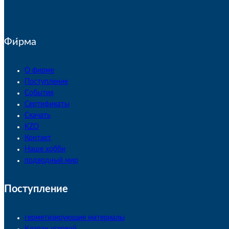
Фи́рма
О фирме
Поступление
События
Сертификаты
Скачать
KZO
Контакт
Наше хобби
подводный мир
Поступление
герметизирующие материалы