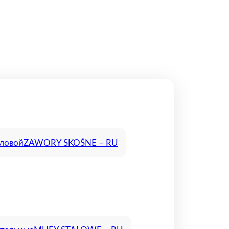
гловой
ZAWORY SKOŚNE – RU