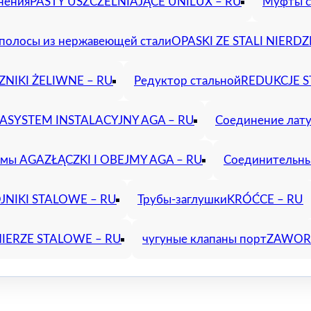
нения
PASTY USZCZELNIAJĄCE UNILUX – RU
Муфты с
полосы из нержавеющей стали
OPASKI ZE STALI NIERD
ZNIKI ŻELIWNE – RU
Редуктор стальной
REDUKCJE S
GA
SYSTEM INSTALACYJNY AGA – RU
Соединение лат
имы AGA
ZŁĄCZKI I OBEJMY AGA – RU
Соединительны
JNIKI STALOWE – RU
Трубы-заглушки
KRÓĆCE – RU
IERZE STALOWE – RU
чугуные клапаны порт
ZAWORY