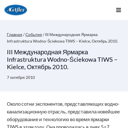
Перейти
к
содержимому
Главная
/
События
/
III Международная Ярмарка
Infrastruktura Wodno-Ściekowa TIWS – Kielce, Октябрь 2010.
III Международная Ярмарка
Infrastruktura Wodno-Ściekowa TIWS –
Kielce, Октябрь 2010.
7 октября 2010
Около сотни экспонентов, представляющих водно-
канализационную отрасль, представила новейшее
оборудование и технологию во время ярмарки
TIWS в этом году. Она проводилась в днях 5÷7