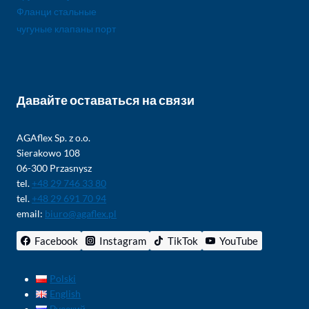
Фланци стальные
чугуные клапаны порт
Давайте оставаться на связи
AGAflex Sp. z o.o.
Sierakowo 108
06-300 Przasnysz
tel.
+48 29 746 33 80
tel.
+48 29 691 70 94
email:
biuro@agaflex.pl
Facebook
Instagram
TikTok
YouTube
Polski
English
Русский