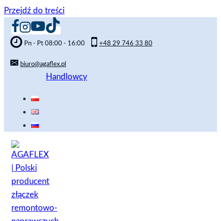
Przejdź do treści
Pn - Pt 08:00 - 16:00
+48 29 746 33 80
biuro@agaflex.pl
Handlowcy