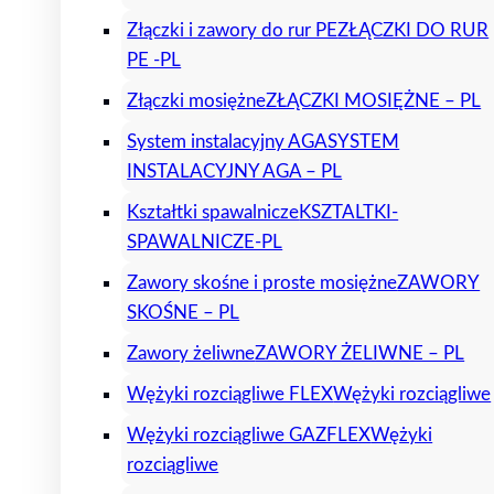
Złączki i zawory do rur PE
ZŁĄCZKI DO RUR
PE -PL
Złączki mosiężne
ZŁĄCZKI MOSIĘŻNE – PL
System instalacyjny AGA
SYSTEM
INSTALACYJNY AGA – PL
Kształtki spawalnicze
KSZTALTKI-
SPAWALNICZE-PL
Zawory skośne i proste mosiężne
ZAWORY
SKOŚNE – PL
Zawory żeliwne
ZAWORY ŻELIWNE – PL
Wężyki rozciągliwe FLEX
Wężyki rozciągliwe
Wężyki rozciągliwe GAZFLEX
Wężyki
rozciągliwe