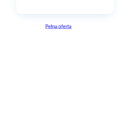
Pełna oferta
Lepsze, bo Polskie
AGAflex – zostań z
nami herosem
instalacji!
AGAflex to polska marka, mająca jednak całkiem