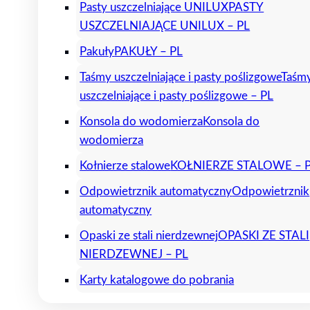
Pasty uszczelniające UNILUX
PASTY
USZCZELNIAJĄCE UNILUX – PL
Pakuły
PAKUŁY – PL
Taśmy uszczelniające i pasty poślizgowe
Taśm
uszczelniające i pasty poślizgowe – PL
Konsola do wodomierza
Konsola do
wodomierza
Kołnierze stalowe
KOŁNIERZE STALOWE – 
Odpowietrznik automatyczny
Odpowietrznik
automatyczny
Opaski ze stali nierdzewnej
OPASKI ZE STALI
NIERDZEWNEJ – PL
Karty katalogowe do pobrania