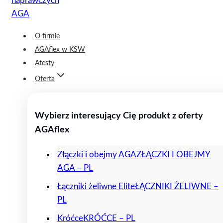
O firmie
AGAflex w KSW
Atesty
Oferta
Wybierz interesujący Cię produkt z oferty
AGAflex
Złączki i obejmy AGA
ZŁĄCZKI I OBEJMY
AGA – PL
Łączniki żeliwne Elite
ŁĄCZNIKI ŻELIWNE –
PL
Króćce
KRÓĆCE – PL