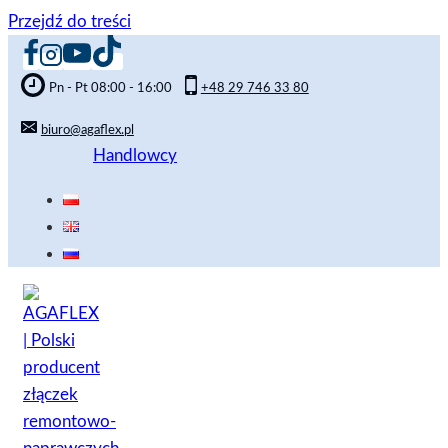
Przejdź do treści
Pn - Pt 08:00 - 16:00
+48 29 746 33 80
biuro@agaflex.pl
Handlowcy