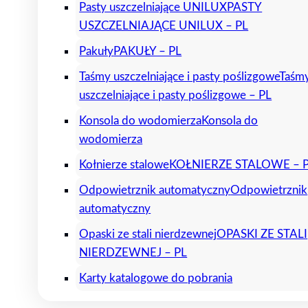
Pasty uszczelniające UNILUX
PASTY
USZCZELNIAJĄCE UNILUX – PL
Pakuły
PAKUŁY – PL
Taśmy uszczelniające i pasty poślizgowe
Taśm
uszczelniające i pasty poślizgowe – PL
Konsola do wodomierza
Konsola do
wodomierza
Kołnierze stalowe
KOŁNIERZE STALOWE – 
Odpowietrznik automatyczny
Odpowietrznik
automatyczny
Opaski ze stali nierdzewnej
OPASKI ZE STALI
NIERDZEWNEJ – PL
Karty katalogowe do pobrania