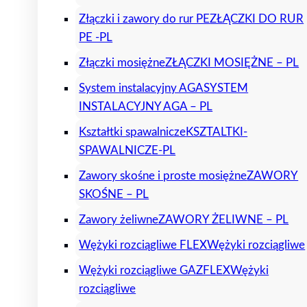
Złączki i zawory do rur PE
ZŁĄCZKI DO RUR
PE -PL
Złączki mosiężne
ZŁĄCZKI MOSIĘŻNE – PL
System instalacyjny AGA
SYSTEM
INSTALACYJNY AGA – PL
Kształtki spawalnicze
KSZTALTKI-
SPAWALNICZE-PL
Zawory skośne i proste mosiężne
ZAWORY
SKOŚNE – PL
Zawory żeliwne
ZAWORY ŻELIWNE – PL
Wężyki rozciągliwe FLEX
Wężyki rozciągliwe
Wężyki rozciągliwe GAZFLEX
Wężyki
rozciągliwe