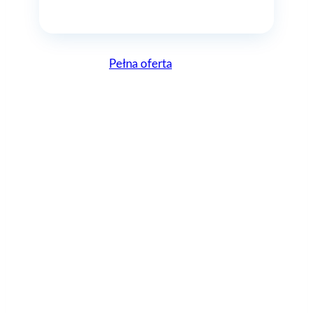
Pełna oferta
Lepsze, bo Polskie
AGAflex – zostań z
nami herosem
instalacji!
AGAflex to polska marka, mająca jednak całkiem