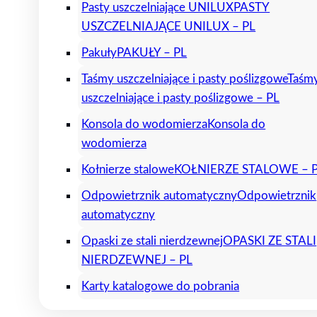
Pasty uszczelniające UNILUX
PASTY
USZCZELNIAJĄCE UNILUX – PL
Pakuły
PAKUŁY – PL
Taśmy uszczelniające i pasty poślizgowe
Taśm
uszczelniające i pasty poślizgowe – PL
Konsola do wodomierza
Konsola do
wodomierza
Kołnierze stalowe
KOŁNIERZE STALOWE – 
Odpowietrznik automatyczny
Odpowietrznik
automatyczny
Opaski ze stali nierdzewnej
OPASKI ZE STALI
NIERDZEWNEJ – PL
Karty katalogowe do pobrania