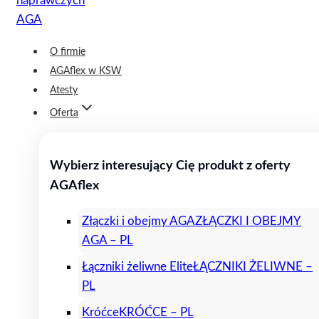
O firmie
AGAflex w KSW
Atesty
Oferta
Wybierz interesujący Cię produkt z oferty
AGAflex
Złączki i obejmy AGA
ZŁĄCZKI I OBEJMY
AGA – PL
Łączniki żeliwne Elite
ŁĄCZNIKI ŻELIWNE –
PL
Króćce
KRÓĆCE – PL