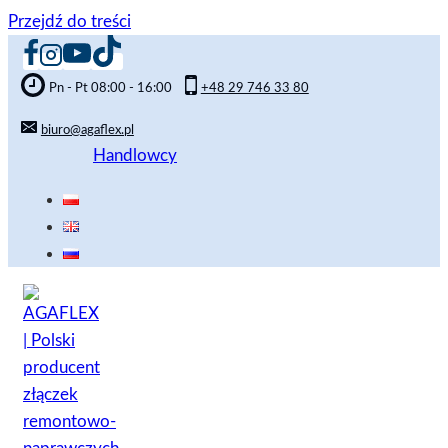
Przejdź do treści
Pn - Pt 08:00 - 16:00
+48 29 746 33 80
biuro@agaflex.pl
Handlowcy