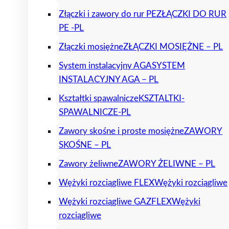
Złączki i zawory do rur PE
ZŁĄCZKI DO RUR
PE -PL
Złączki mosiężne
ZŁĄCZKI MOSIĘŻNE – PL
System instalacyjny AGA
SYSTEM
INSTALACYJNY AGA – PL
Kształtki spawalnicze
KSZTALTKI-
SPAWALNICZE-PL
Zawory skośne i proste mosiężne
ZAWORY
SKOŚNE – PL
Zawory żeliwne
ZAWORY ŻELIWNE – PL
Wężyki rozciągliwe FLEX
Wężyki rozciągliwe
Wężyki rozciągliwe GAZFLEX
Wężyki
rozciągliwe