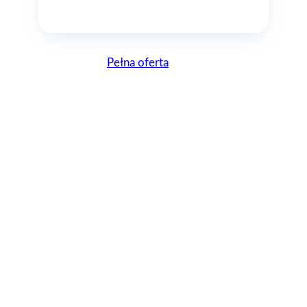
Pełna oferta
Lepsze, bo Polskie
AGAflex – zostań z
nami herosem
instalacji!
AGAflex to polska marka, mająca jednak całkiem