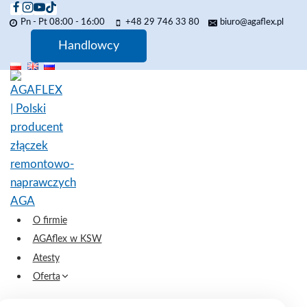
Przejdź
Pn - Pt 08:00 - 16:00
+48 29 746 33 80
biuro@agaflex.pl
do
treści
Handlowcy
O firmie
AGAflex w KSW
Atesty
Oferta