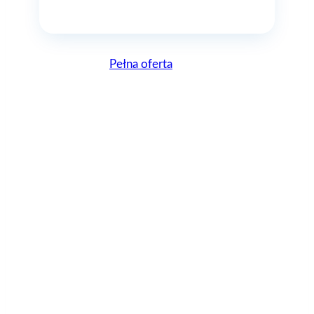
Pełna oferta
Lepsze, bo Polskie
AGAflex – zostań z
nami herosem
instalacji!
AGAflex to polska marka, mająca jednak całkiem