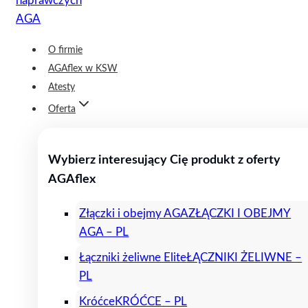
O firmie
AGAflex w KSW
Atesty
Oferta
Wybierz interesujący Cię produkt z oferty
AGAflex
Złączki i obejmy AGA
ZŁĄCZKI I OBEJMY
AGA – PL
Łączniki żeliwne Elite
ŁĄCZNIKI ŻELIWNE –
PL
Króćce
KRÓĆCE – PL