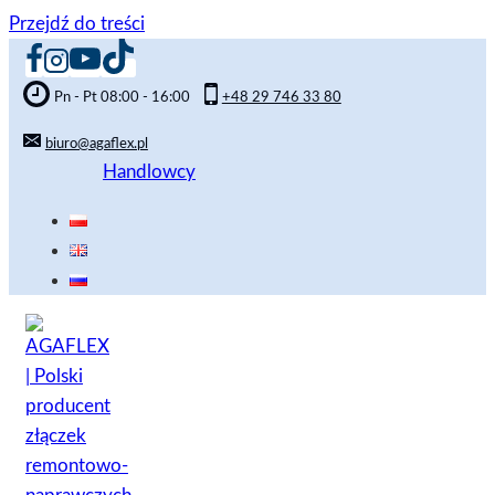
Przejdź do treści
Pn - Pt 08:00 - 16:00
+48 29 746 33 80
biuro@agaflex.pl
Handlowcy