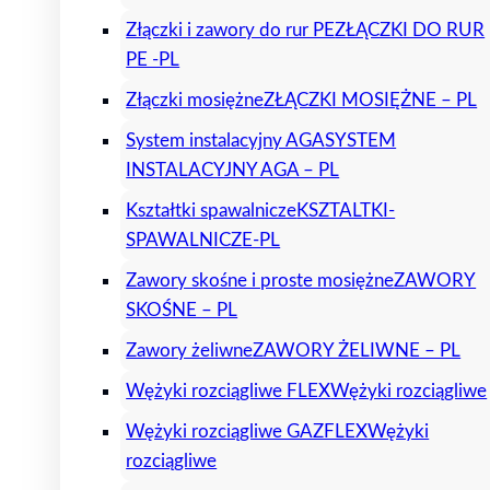
Złączki i zawory do rur PE
ZŁĄCZKI DO RUR
PE -PL
Złączki mosiężne
ZŁĄCZKI MOSIĘŻNE – PL
System instalacyjny AGA
SYSTEM
INSTALACYJNY AGA – PL
Kształtki spawalnicze
KSZTALTKI-
SPAWALNICZE-PL
Zawory skośne i proste mosiężne
ZAWORY
SKOŚNE – PL
Zawory żeliwne
ZAWORY ŻELIWNE – PL
Wężyki rozciągliwe FLEX
Wężyki rozciągliwe
Wężyki rozciągliwe GAZFLEX
Wężyki
rozciągliwe