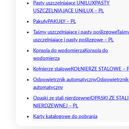
Pasty uszczelniające UNILUX
PASTY
USZCZELNIAJĄCE UNILUX – PL
Pakuły
PAKUŁY – PL
Taśmy uszczelniające i pasty poślizgowe
Taśm
uszczelniające i pasty poślizgowe – PL
Konsola do wodomierza
Konsola do
wodomierza
Kołnierze stalowe
KOŁNIERZE STALOWE – 
Odpowietrznik automatyczny
Odpowietrznik
automatyczny
Opaski ze stali nierdzewnej
OPASKI ZE STALI
NIERDZEWNEJ – PL
Karty katalogowe do pobrania